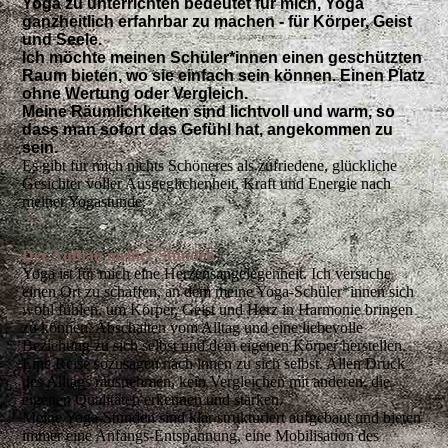
Yoga zu unterrichten bedeutet für mich, Yoga
ganzheitlich erfahrbar zu machen - für Körper, Geist
und Seele.
Ich möchte meinen Schüler*innen einen geschützten
Raum bieten, wo sie einfach sein können. Einen Platz
ohne Wertung oder Vergleich.
Meine Räumlichkeiten sind lichtvoll und warm, so
dass man sofort das Gefühl hat, angekommen zu
sein.
Es gibt für mich nichts Schöneres als zufriedene, glückliche
Gesichter voller Ausgeglichenheit, Kraft und Energie nach
meiner
Yogastunde.
Der Aufbau meiner Stunden
Yoga ist für mich eine Herzensangelegenheit. Ich versuche
einen Ort zu schaffen, an dem meine Yoga-Schüler*innen sich
wohl fühlen, um Körper, Geist und Herz in Harmonie bringen
zu können. Abschalten vom Alltag und eine liebevolle
Beziehung zu sich selbst und dem eigenen Körper herstellen.
Eine Reise sozusagen nach innen zu sich selbst. Allen Druck
des Alltags rausnehmen, kein Vergleichen mit anderen, die
eigenen Qualitäten erkennen und stärken.
Meine Yoga-Stunden sind klar strukturiert aufgebaut und bieten
immer eine Anfangs-Entspannung, eine Mobilisation des