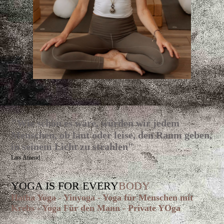
"
Wie schön es wäre, würden wir jedem
Menschen, ob laut oder leise, den Raum geben,
in seinem Licht zu strahlen"
Lars Amend
YOGA IS FOR EVERY
BODY
Hatha Yoga - Yinyoga - Yoga für Menschen mit
Krebs - Yoga Für den Mann - Private YOga