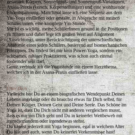
gesamten Körpers, Sonnengruß- und Sonnengruß-Variationen,
Asana-Praxis (versch. Körperstellungen) und eine wohltuende
Endentspannung. Manchmal lasse ich eine Sequenz aus dem
Yin-Yoga einfließen oder gestalte, in Absprache mit meinen
Schüler/innen, eine komplette Yin-Stunde.
Mir ist es wichtig, meine SchülerInnen gesund in die Positionen
zu führen und daher lege ich großen Wert auf Alignment
(Ausrichtung), unter Berücksichtigung der unterschiedlichen
Anatomie eines jeden Schülers, basierend auf biomechanischen
Prinzipien. Du findest bei mir kein Power-Yoga, sondern ein
achtsames, ruhiges Praktizieren, was schon auch einmal
fordernder sein darf.
Gerne verbinde ich die Yogastunde mit einem Herztthema,
welches ich in der Asana-Praxis einfließen lasse.
Über Dich
Vielleicht bist Du an einem biografischen Wendepunkt Deines
Lebens angelangt oder du brauchst etwas für Dich selbst, für
Deinen Körper, Deinen Geist und Deine Seele. Das
Schöne im
Yoga ist, dass Du Dich nicht mit anderen vergleichen musst,
dass es nur um Dich geht und Du in keinerlei Wettbeweb mit
irgendjemandem oder irgendetwas stehst.
Du kannst jederzeit mit Yoga beginnen, egal in welchem Alter
Du bist und auch, wenn Du keinerlei Vorkenntnisse hast
!