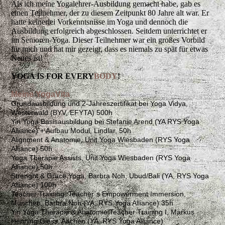
Als ich meine Yogalehrer-Ausbildung gemacht habe, gab es
einen Teilnehmer, der zu diesem Zeitpunkt 80 Jahre alt war. Er
hatte keinerlei Vorkenntsnisse im Yoga und dennoch die
Ausbildung erfolgreich abgeschlossen. Seitdem unterrichtet er
im Senioren-Yoga. Dieser Teilnehmer war ein großes Vorbild
für mich und hat mir gezeigt, dass es niemals zu spät für etwas
Neues ist!
YOGA IS FOR EVERY
BODY
!
Meine YogaVita
Grundausbildung und 2-Jahreszertifikat bei Yoga Vidya,
Westerwald (BYV, EFYTA) 500h
Yin Yoga Basisausbildung bei Stefanie Arend (YA RYS Yoga
Alliance) + Aufbau Modul, Lindlar, 50h
Alignment & Anatomie, Unit Yoga Wiesbaden (RYS Yoga
Alliance) 50h
Yoga Therapie Assists, Unit Yoga Wiesbaden (RYS Yoga
Alliance) 50h
Strenght & Grace Yoga, Barbra Noh, Ubud/Bali (YA, RYS Yoga
Alliance) 100h
Teacher Training: Teacher`s Empowerment Immersion,
München, Barbra Noh (YA, RYS Yoga Alliance) 35h
Yin Yoga Therapie & Anatomie Teacher Training I, Markus
Henning Giess, Aachen (YA, RYS Yoga Alliance)