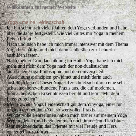
Willkommen auf meiner Webseite
Yoga - meine Leidenschaft
Ich bin schon seit vielen Jahren dem Yoga verbunden und habe
über die Jahre festgestellt, wie viel Gutes mir Yoga in meinem
Leben bringt.
Nach und nach habe ich mich immer intensiver mit dem Thema
Yoga beschäftigt und mich dann schließlich zur Lehrerin
ausbilden lassen.
Nach meiner Grundausbildung im Hatha Yoga habe ich mich
mehr und mehr dem Yoga nach der non-dualistischen
tantrischen Yoga-Philosophie und den universellen
Ausrichtungsprinzipien gewidmet und mich darin auch
ausbilden lassen. Dieser Yogastil zeichnet sich durch eine sehr
achtsame, herzverbundene Praxis aus, die auf modernen,
biomachenischen Erkenntnissen beruht und lehrt "Mit dem
Fluss zu gehen"
Meine zweite Yoga Leidenschaft gilt dem Yinyoga, einer für
mich in der heutigen Zeit so wertvollen Praxis.
Wundervolle LehrerInnen haben mich bisher auf meinem Yoga-
Weg begleitet (und begleiten mich noch immer) und ich bin
sehr dankbar dafür, das Erlernte mit viel Freude und Herz
weitergeben zu dürfen.