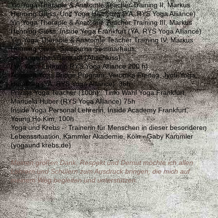
Yin Yoga Therapie & Anatomie Teacher Training II, Markus
Henning Giess, Unit Yoga Hamburg (YA, RYS Yoga Alliance)
Yin Yoga Therapie & Anatomie Teacher Training III, Markus
Henning Giess, Inside Yoga Frankfurt (YA, RYS Yoga Alliance)
YIn Yoga Therapie & Anatomie Teacher Training IV, Markus
Henning Giess, Sampurna Seminarhaus,
Schlangenbad/Bärstadt (Abschluss)
(Yin Yoga Lehrerin RYS Yoga Alliance 200 h)
Anusara Yoga Bridge Program, Veronika Freitag, Jyoti-Yoga,
Hamburg (YA, RYS Yoga Alliance) 36h
Private Yoga Teacher (100h) , Timo Wahl Yoga Frankfurt,
Manuela Huber (RYS Yoga Alliance) 75h
Inside Yoga Personal Lehrerin, Inside Academy Frankfurt,
Young Ho Kim, 100h
Yoga und Krebs - Trainerin für Menschen in dieser besonderen
Lebenssituation, Kammler Akademie, Köln - Gaby Kammler
(yogaund krebs.de)
Meinen großen Dank, Respekt und Demut möchte ich allen
Lehrern und Schülern zum Ausdruck bringen, die mich auf
meinem Weg begleiten und unterstützen.